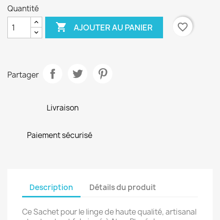
Quantité

favorite_border
AJOUTER AU PANIER
Partager
Livraison
Paiement sécurisé
Description
Détails du produit
Ce Sachet pour le linge de haute qualité, artisanal