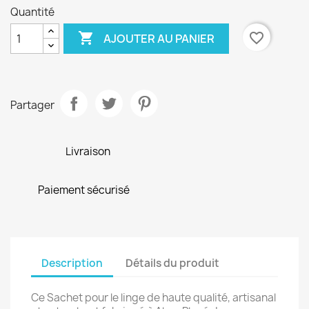
Quantité

favorite_border
AJOUTER AU PANIER
Partager
Livraison
Paiement sécurisé
Description
Détails du produit
Ce Sachet pour le linge de haute qualité, artisanal