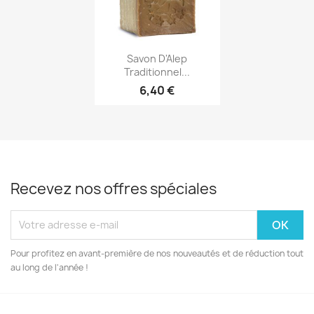
Aperçu rapide

Savon D'Alep
Traditionnel...
6,40 €
Recevez nos offres spéciales
Pour profitez en avant-première de nos nouveautés et de réduction tout
au long de l'année !