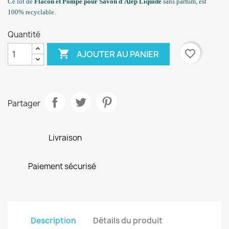
Ce lot de
Flacon et Pompe pour Savon d'Alep Liquide
sans parfum, est
100% recyclable.
Quantité

favorite_border
AJOUTER AU PANIER
Partager
Livraison
Paiement sécurisé
Description
Détails du produit