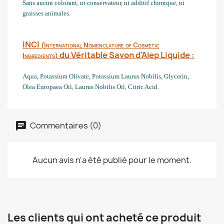
Sans aucun colorant, ni conservateur, ni additif chimique, ni
graisses animales.
INCI
(
International Nomenclature of Cosmetic
du Véritable Savon d'Alep Liquide :
Ingredients
)
A
qua
,
Potassium O
livate
,
Potassium L
aurus Nobilis
,
G
lycerin
,
O
lea
E
uropaea
O
il
, L
aurus
N
obilis
O
il
, Citric Acid
.
Commentaires (0)
Aucun avis n'a été publié pour le moment.
Les clients qui ont acheté ce produit