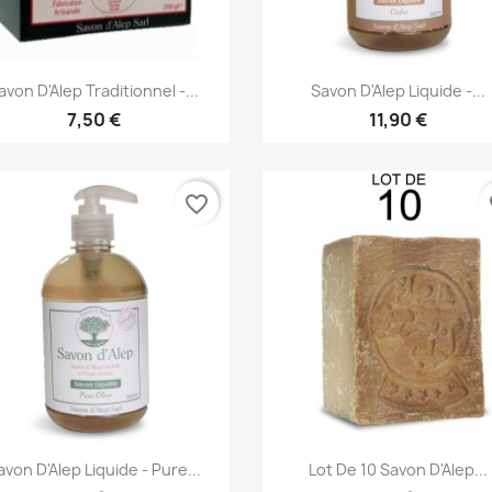
Aperçu rapide
Aperçu rapide


avon D'Alep Traditionnel -...
Savon D'Alep Liquide -...
7,50 €
11,90 €
favorite_border
fa
Aperçu rapide
Aperçu rapide


avon D'Alep Liquide - Pure...
Lot De 10 Savon D'Alep...