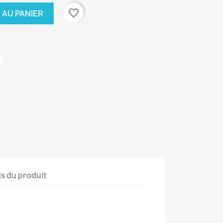
favorite_border
 AU PANIER
ls du produit