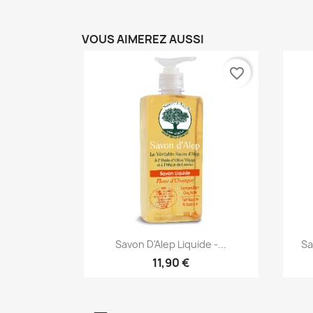
VOUS AIMEREZ AUSSI
favorite_border
Aperçu rapide

Savon D'Alep Liquide -...
Sa
11,90 €