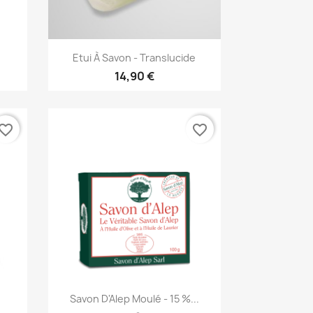
Aperçu rapide

Etui À Savon - Translucide
14,90 €
vorite_border
favorite_border
Aperçu rapide

Savon D'Alep Moulé - 15 %...