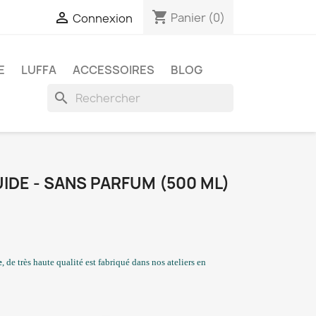
shopping_cart

Panier
(0)
Connexion
E
LUFFA
ACCESSOIRES
BLOG
search
UIDE - SANS PARFUM (500 ML)
e
, de très haute qualité est fabriqué dans nos ateliers en