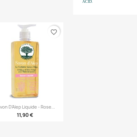
ACID.
favorite_border
Aperçu rapide

von D'Alep Liquide - Rose...
11,90 €