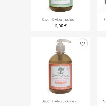
Aperçu rapide

Savon D'Alep Liquide -...
S
11,90 €
favorite_border
Aperçu rapide

Savon D'Alep Liquide -...
S