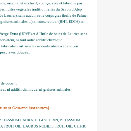
, original et exclusif, - conçu, créé et fabriqué par
des huiles végétales traditionnelles du Savon d'Alep
de Laurier), sans aucun autre corps gras (huile de Palme,
, graisses animales…) ni conservateur (BHT, EDTA), ni
ierge Extra (HOVE) et d’Huile de baies de Laurier, sans
servateur, ni tout autre additif chimique.
fabrication artisanale (saponification à chaud, en
a peau avec douceur.
e, de coco…
eur, ni additif chimique, ni graisses animales.
ture of Cosmetic Ingredients
) :
 POTASSIUM LAURATE, GLYCERIN, POTASSIUM
FRUIT OIL, LAURUS NOBILIS FRUIT OIL, CITRIC