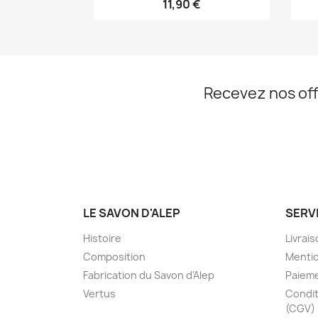
11,90 €
Recevez nos off
LE SAVON D'ALEP
SERV
Histoire
Livrai
Composition
Mentio
Fabrication du Savon d'Alep
Paieme
Vertus
Condit
(CGV)