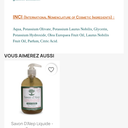
INCI
(
International Nomenclature of Cosmetic Ingredients
) :
A
qua
,
Potassium O
livate
,
Potassium L
aurus Nobilis
,
G
lycerin
,
Potassium Hydroxide, O
lea
E
uropaea Fruit
O
il
, L
aurus
N
obilis
Fruit O
il
, Parfum, Citric Acid
.
VOUS AIMEREZ AUSSI
favorite_border
Aperçu rapide

Savon D'Alep Liquide -